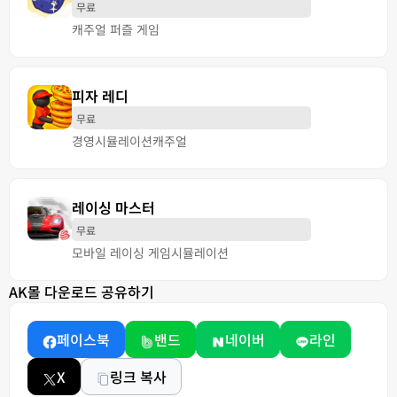
무료
캐주얼 퍼즐 게임
피자 레디
무료
경영
시뮬레이션
캐주얼
레이싱 마스터
무료
모바일 레이싱 게임
시뮬레이션
AK몰 다운로드 공유하기
페이스북
밴드
네이버
라인
X
링크 복사