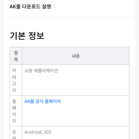
AK몰 다운로드 설명
기본 정보
항
내용
목
카
쇼핑 애플리케이션
테
고
리
홈
AK몰 공식 홈페이지
페
이
지
운
Android, iOS
영