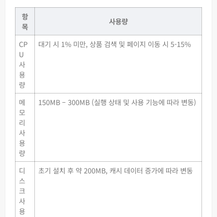
항
사용량
목
CP
대기 시 1% 미만, 상품 검색 및 페이지 이동 시 5-15%
U
사
용
량
메
150MB – 300MB (실행 상태 및 사용 기능에 따라 변동)
모
리
사
용
량
디
초기 설치 후 약 200MB, 캐시 데이터 증가에 따라 변동
스
크
사
용