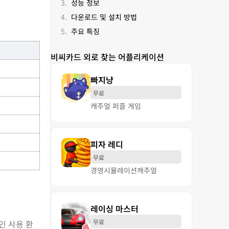
성능 정보
다운로드 및 설치 방법
주요 특징
비씨카드 외로 찾는 어플리케이션
빠지냥
무료
캐주얼 퍼즐 게임
피자 레디
무료
경영
시뮬레이션
캐주얼
레이싱 마스터
무료
인 사용 환