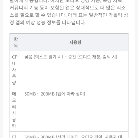
활하게 작동합니다. 하지만 오디오 성경 기능, 묵상 자료,
커뮤니티 기능 등이 포함된 앱은 상대적으로 더 많은 리소
스를 필요로 할 수 있습니다. 아래 표는 일반적인 가톨릭 성
경 앱의 예상 성능 정보를 나타냅니다.
항
사용량
목
CP
낮음 (텍스트 읽기 시) ~ 중간 (오디오 재생, 검색 시)
U
사
용
량
메
50MB ~ 200MB (앱에 따라 상이)
모
리
사
용
량
디
50MB ~ 300MB (성경 데이터, 오디오 파일, 사용자 데