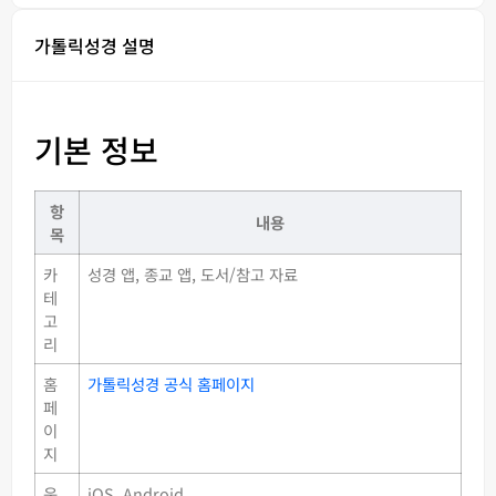
가톨릭성경 설명
기본 정보
항
내용
목
카
성경 앱, 종교 앱, 도서/참고 자료
테
고
리
홈
가톨릭성경 공식 홈페이지
페
이
지
운
iOS, Android