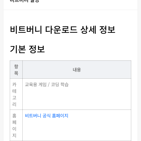
비트버니 다운로드 상세 정보
기본 정보
항
내용
목
카
교육용 게임 / 코딩 학습
테
고
리
홈
비트버니 공식 홈페이지
페
이
지