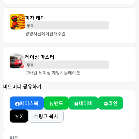
피자 레디
무료
경영
시뮬레이션
캐주얼
레이싱 마스터
무료
모바일 레이싱 게임
시뮬레이션
비트버니 공유하기
페이스북
밴드
네이버
라인
X
링크 복사
평점