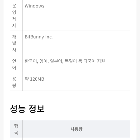
운
Windows
영
체
제
개
BitBunny Inc.
발
사
언
한국어, 영어, 일본어, 독일어 등 다국어 지원
어
용
약 120MB
량
성능 정보
항
사용량
목