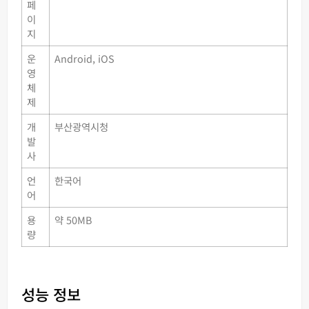
페
이
지
운
Android, iOS
영
체
제
개
부산광역시청
발
사
언
한국어
어
용
약 50MB
량
성능 정보