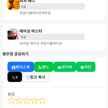
피자 레디
무료
경영
시뮬레이션
캐주얼
레이싱 마스터
무료
모바일 레이싱 게임
시뮬레이션
병무청 공유하기
페이스북
밴드
네이버
라인
X
링크 복사
평점