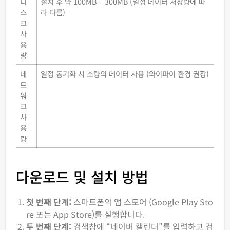
디
설치 후 약 100MB – 300MB (일정 데이터 저장량에 따
스
라 다름)
크
사
용
량
네
일정 동기화 시 소량의 데이터 사용 (와이파이 환경 권장)
트
워
크
사
용
량
다운로드 및 설치 방법
첫 번째 단계:
스마트폰의 앱 스토어 (Google Play Sto
re 또는 App Store)를 실행합니다.
두 번째 단계:
검색창에 “네이버 캘린더”를 입력하고 검