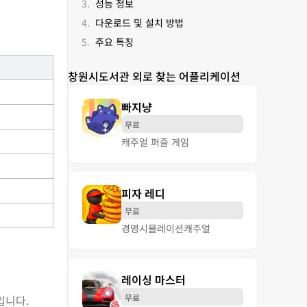
성능 정보
다운로드 및 설치 방법
주요 특징
창원시도서관 외로 찾는 어플리케이션
빠지냥
무료
캐주얼 퍼즐 게임
피자 레디
무료
경영
시뮬레이션
캐주얼
레이싱 마스터
무료
입니다.