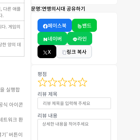
문명:연맹의시대 공유하기
, 다른 애플
다.
페이스북
밴드
니다. 게임의
네이버
라인
당한 양의 데
X
링크 복사
평점
이션을 실행합
리뷰 제목
 공식 아이콘
리뷰 내용
 네트워크 환
열기’ 버튼이