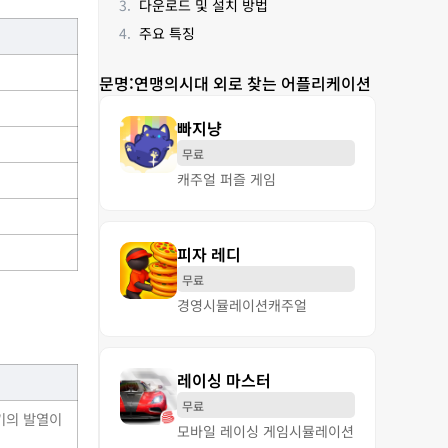
다운로드 및 설치 방법
주요 특징
문명:연맹의시대 외로 찾는 어플리케이션
빠지냥
무료
캐주얼 퍼즐 게임
피자 레디
무료
경영
시뮬레이션
캐주얼
레이싱 마스터
무료
기기의 발열이
모바일 레이싱 게임
시뮬레이션