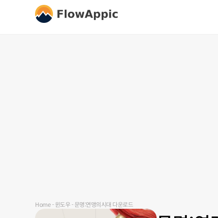
Home
-
윈도우
-
문명:연맹의시대 다운로드