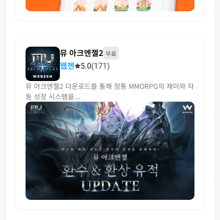
뮤 아크엔젤2
무료
웹젠
5.0
(171)
뮤 아크엔젤2 다운로드를 통해 정통 MMORPG의 재미와 자
동 성장 시스템을...