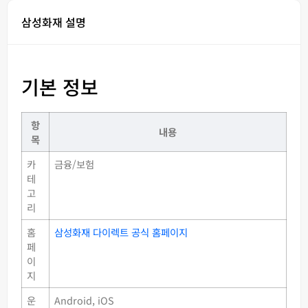
삼성화재 설명
기본 정보
항
내용
목
카
금융/보험
테
고
리
홈
삼성화재 다이렉트 공식 홈페이지
페
이
지
운
Android, iOS