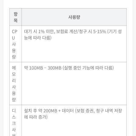
항
사용량
목
CP
대기 시 1% 미만, 보험료 계산/청구 시 5-15% (기기 성
U
능에 따라 다름)
사
용
량
메
약 100MB – 300MB (실행 중인 기능에 따라 다름)
모
리
사
용
량
디
설치 후 약 200MB + 데이터 (보험 증권, 청구 내역 저장
스
에 따라 증가)
크
사
용