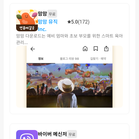
맘맘
무료
맘맘 뮤직
5.0
(172)
Inc.
맘맘 다운로드는 예비 엄마와 초보 부모를 위한 스마트 육아
관리...
바이버 메신저
무료