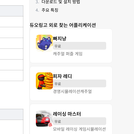
다운로드 및 설치 방법
주요 특징
듀오링고 외로 찾는 어플리케이션
빠지냥
무료
캐주얼 퍼즐 게임
피자 레디
무료
경영
시뮬레이션
캐주얼
레이싱 마스터
무료
모바일 레이싱 게임
시뮬레이션