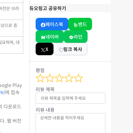
듀오링고 공유하기
 버전은 브라
페이스북
밴드
이상으로 증
네이버
라인
필요하며, 데
X
링크 복사
평점
le Play
리뷰 제목
om
)에 접속
도의 다운로드
리뷰 내용
다. 웹 버전