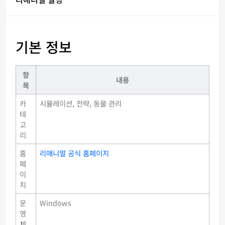
기본 정보
항
내용
목
카
시뮬레이션, 전략, 동물 관리
테
고
리
홈
리애니멀 공식 홈페이지
페
이
지
운
Windows
영
체