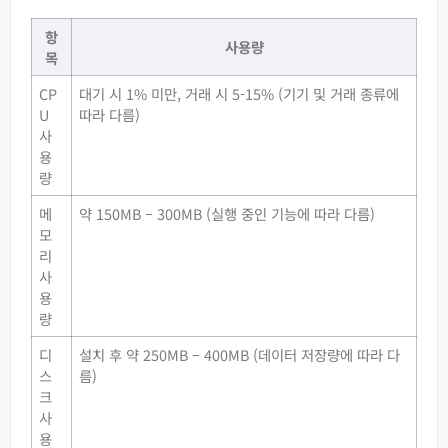
항
사용량
목
CP
대기 시 1% 미만, 거래 시 5-15% (기기 및 거래 종류에
U
따라 다름)
사
용
량
메
약 150MB – 300MB (실행 중인 기능에 따라 다름)
모
리
사
용
량
디
설치 후 약 250MB – 400MB (데이터 저장량에 따라 다
스
름)
크
사
용