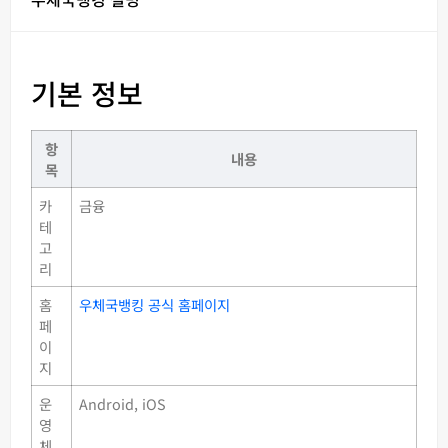
기본 정보
항
내용
목
카
금융
테
고
리
홈
우체국뱅킹 공식 홈페이지
페
이
지
운
Android, iOS
영
체