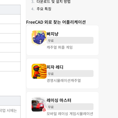
다운로드 및 설치 방법
주요 특징
FreeCAD 외로 찾는 어플리케이션
빠지냥
무료
캐주얼 퍼즐 게임
피자 레디
무료
경영
시뮬레이션
캐주얼
레이싱 마스터
무료
 작업 시에는
모바일 레이싱 게임
시뮬레이션