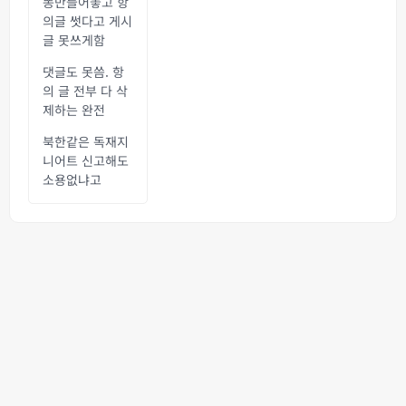
똥만들어놓고 항
의글 썻다고 게시
글 못쓰게함
댓글도 못씀. 항
의 글 전부 다 삭
제하는 완전
북한같은 독재지
니어트 신고해도
소용없냐고