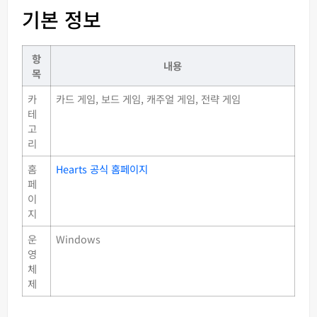
기본 정보
항
내용
목
카
카드 게임, 보드 게임, 캐주얼 게임, 전략 게임
테
고
리
홈
Hearts 공식 홈페이지
페
이
지
운
Windows
영
체
제