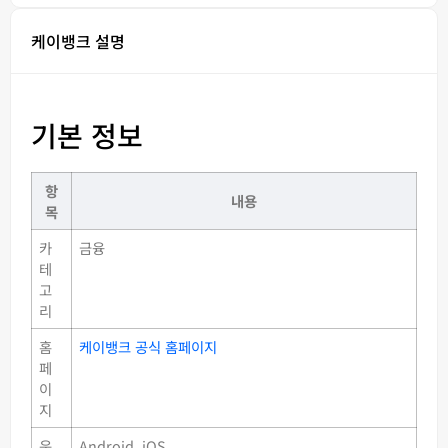
케이뱅크 설명
기본 정보
항
내용
목
카
금융
테
고
리
홈
케이뱅크 공식 홈페이지
페
이
지
운
Android, iOS