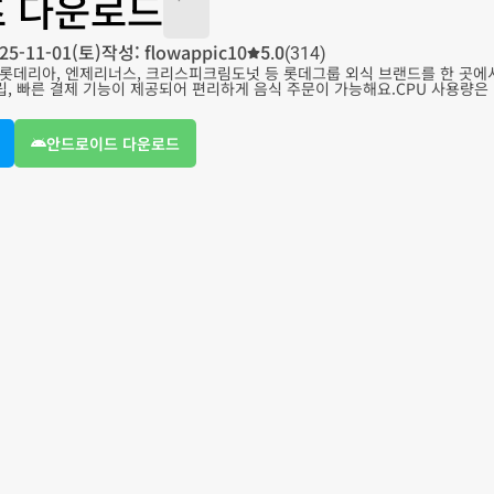
 다운로드
25-11-01(토)
작성: flowappic10
5.0
(314)
롯데리아, 엔제리너스, 크리스피크림도넛 등 롯데그룹 외식 브랜드를 한 곳에서
립, 빠른 결제 기능이 제공되어 편리하게 음식 주문이 가능해요.CPU 사용량은 
안드로이드 다운로드