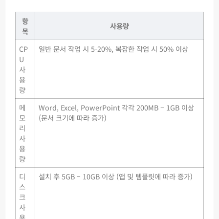
항
사용량
목
CP
일반 문서 작업 시 5-20%, 복잡한 작업 시 50% 이상
U
사
용
량
메
Word, Excel, PowerPoint 각각 200MB – 1GB 이상
모
(문서 크기에 따라 증가)
리
사
용
량
디
설치 후 5GB – 10GB 이상 (앱 및 템플릿에 따라 증가)
스
크
사
용