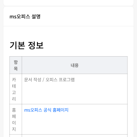
ms오피스 설명
기본 정보
항
내용
목
카
문서 작성 / 오피스 프로그램
테
고
리
홈
ms오피스 공식 홈페이지
페
이
지