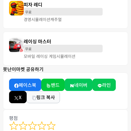
피자 레디
무료
경영
시뮬레이션
캐주얼
레이싱 마스터
무료
모바일 레이싱 게임
시뮬레이션
못난이마켓 공유하기
페이스북
밴드
네이버
라인
X
링크 복사
평점