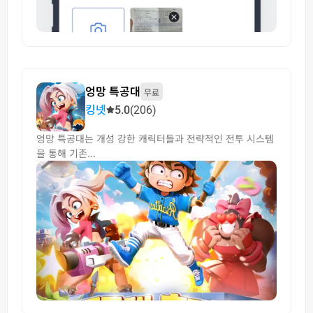
엉망 특공대
무료
킹넷
5.0
(206)
엉망 특공대는 개성 강한 캐릭터들과 전략적인 전투 시스템
을 통해 기존...