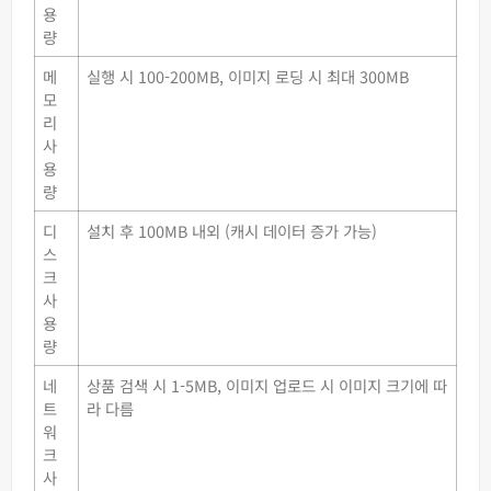
용
량
메
실행 시 100-200MB, 이미지 로딩 시 최대 300MB
모
리
사
용
량
디
설치 후 100MB 내외 (캐시 데이터 증가 가능)
스
크
사
용
량
네
상품 검색 시 1-5MB, 이미지 업로드 시 이미지 크기에 따
트
라 다름
워
크
사