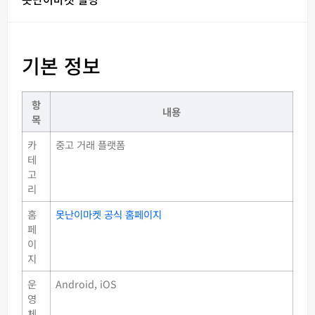
기본 정보
항
내용
목
카
중고 거래 플랫폼
테
고
리
홈
못난이마켓 공식 홈페이지
페
이
지
운
Android, iOS
영
체