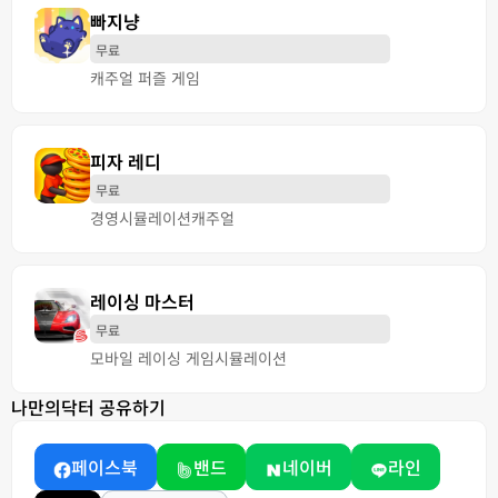
빠지냥
무료
캐주얼 퍼즐 게임
피자 레디
무료
경영
시뮬레이션
캐주얼
레이싱 마스터
무료
모바일 레이싱 게임
시뮬레이션
나만의닥터 공유하기
페이스북
밴드
네이버
라인