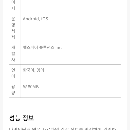
이
지
운
Android, iOS
영
체
제
개
헬스케어 솔루션즈 Inc.
발
사
언
한국어, 영어
어
용
약 80MB
량
성능 정보
나만의닥터 앱은 사용자의 건강 정보를 안전하게 관리하