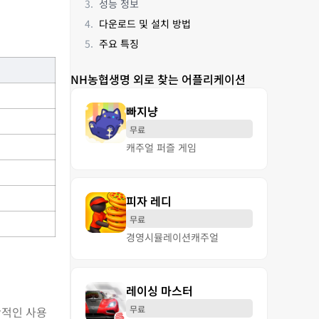
성능 정보
다운로드 및 설치 방법
주요 특징
NH농협생명 외로 찾는 어플리케이션
빠지냥
무료
캐주얼 퍼즐 게임
피자 레디
무료
경영
시뮬레이션
캐주얼
레이싱 마스터
무료
반적인 사용