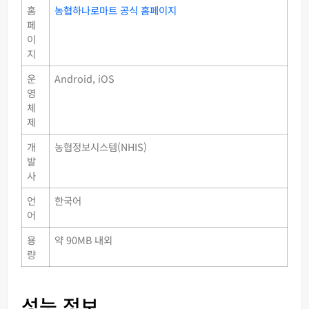
홈
농협하나로마트 공식 홈페이지
페
이
지
운
Android, iOS
영
체
제
개
농협정보시스템(NHIS)
발
사
언
한국어
어
용
약 90MB 내외
량
성능 정보