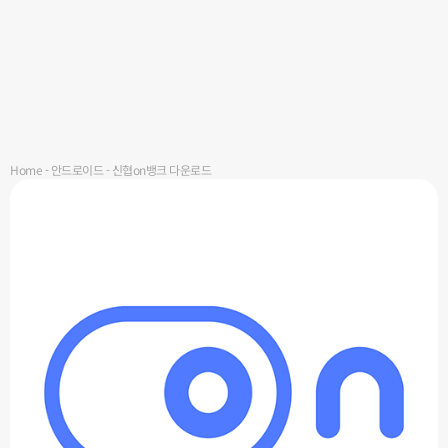
Home
-
안드로이드
-
신협on뱅크 다운로드