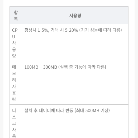
항
사용량
목
CP
평상시 1-5%, 거래 시 5-20% (기기 성능에 따라 다름)
U
사
용
량
메
100MB – 300MB (실행 중 기능에 따라 다름)
모
리
사
용
량
디
설치 후 데이터에 따라 변동 (최대 500MB 예상)
스
크
사
용