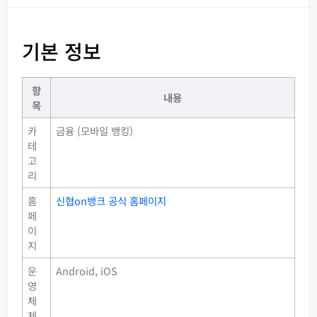
기본 정보
항
내용
목
카
금융 (모바일 뱅킹)
테
고
리
홈
신협on뱅크 공식 홈페이지
페
이
지
운
Android, iOS
영
체
제