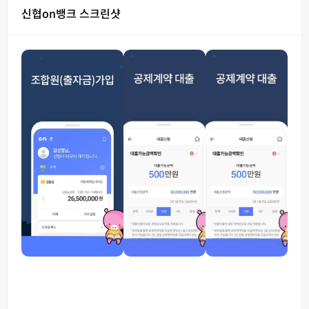
신협on뱅크 스크린샷