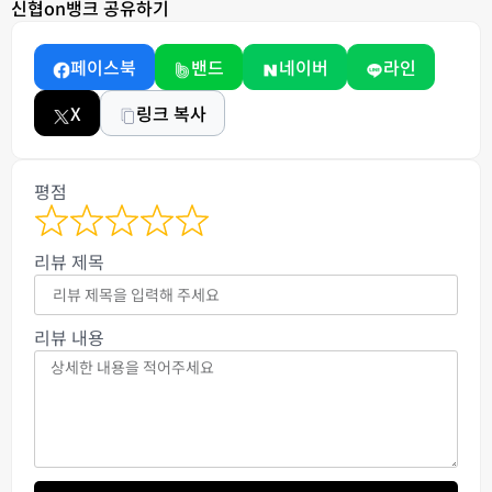
신협on뱅크 공유하기
페이스북
밴드
네이버
라인
X
링크 복사
평점
리뷰 제목
리뷰 내용