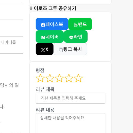
히어로즈 크루 공유하기
페이스북
밴드
네이버
라인
의 데이터를
X
링크 복사
평점
 당시의 일
리뷰 제목
다.
리뷰 내용
.