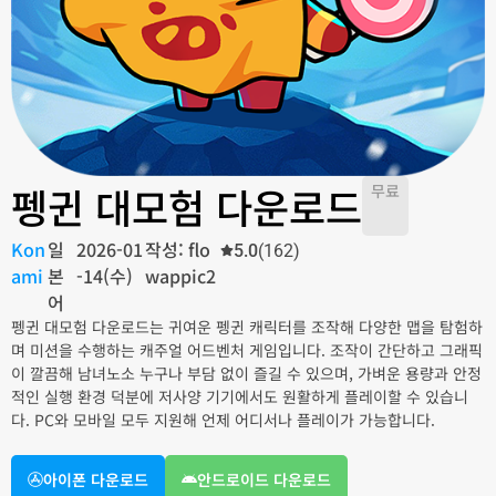
펭귄 대모험 다운로드
무료
Kon
일
2026-01
작성: flo
5.0
(162)
ami
본
-14(수)
wappic2
어
펭귄 대모험 다운로드는 귀여운 펭귄 캐릭터를 조작해 다양한 맵을 탐험하
며 미션을 수행하는 캐주얼 어드벤처 게임입니다. 조작이 간단하고 그래픽
이 깔끔해 남녀노소 누구나 부담 없이 즐길 수 있으며, 가벼운 용량과 안정
적인 실행 환경 덕분에 저사양 기기에서도 원활하게 플레이할 수 있습니
다. PC와 모바일 모두 지원해 언제 어디서나 플레이가 가능합니다.
아이폰 다운로드
안드로이드 다운로드