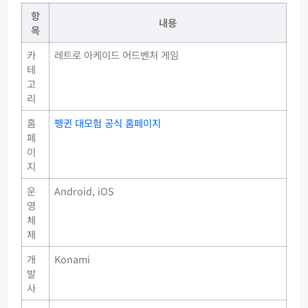
항
내용
목
카
레트로 아케이드 어드벤처 게임
테
고
리
홈
펭귄 대모험 공식 홈페이지
페
이
지
운
Android, iOS
영
체
제
개
Konami
발
사