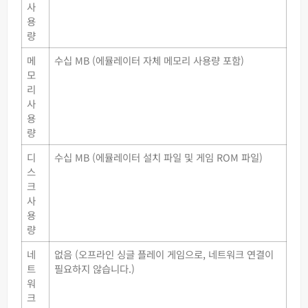
사
용
량
메
수십 MB (에뮬레이터 자체 메모리 사용량 포함)
모
리
사
용
량
디
수십 MB (에뮬레이터 설치 파일 및 게임 ROM 파일)
스
크
사
용
량
네
없음 (오프라인 싱글 플레이 게임으로, 네트워크 연결이
트
필요하지 않습니다.)
워
크