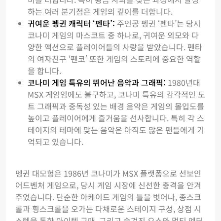
하는 여러 분기점은 게임의 깊이를 더합니다.
귀여운 펭귄 캐릭터 ‘펜타’:
주인공 펭귄 ‘펜타’는 당시
코나미 게임의 마스코트 중 하나로, 귀여운 외모와 다
양한 액션으로 플레이어들의 사랑을 받았습니다. 펜타
의 여자친구 ‘펜코’ 또한 게임의 스토리에 중요한 역할
을 합니다.
코나미 게임 특유의 뛰어난 음악과 그래픽:
1980년대
MSX 게임임에도 불구하고, 코나미 특유의 감각적인 도
트 그래픽과 중독성 있는 배경 음악은 게임의 몰입도를
높이고 플레이어에게 즐거움을 선사합니다. 특히 각 스
테이지의 테마에 맞는 음악은 아직도 많은 팬들에게 기
억되고 있습니다.
펭귄 대모험은 1986년 코나미가 MSX 플랫폼으로 선보인
어드벤처 게임으로, 당시 게임 시장에 신선한 충격을 안겨
주었습니다. 단순한 아케이드 게임의 틀을 벗어나, 종스크
롤과 횡스크롤을 오가는 다채로운 스테이지 구성, 상점 시
스템을 통한 아이템 구매, 그리고 숨겨진 요소와 멀티 엔딩