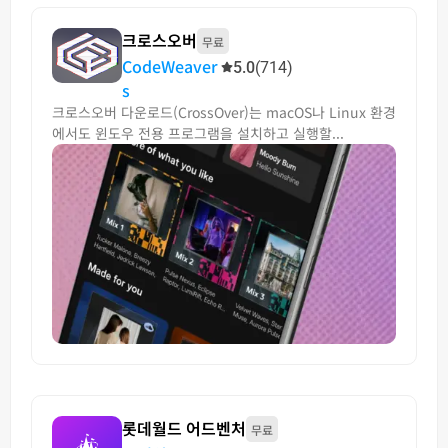
크로스오버
무료
CodeWeaver
5.0
(714)
s
크로스오버 다운로드(CrossOver)는 macOS나 Linux 환경
에서도 윈도우 전용 프로그램을 설치하고 실행할...
롯데월드 어드벤처
무료