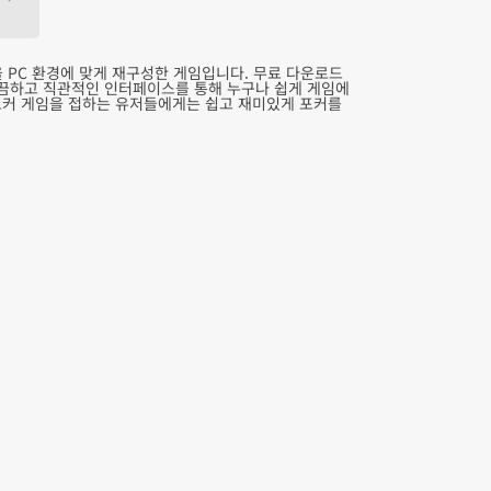
 PC 환경에 맞게 재구성한 게임입니다. 무료 다운로드
 깔끔하고 직관적인 인터페이스를 통해 누구나 쉽게 게임에
포커 게임을 접하는 유저들에게는 쉽고 재미있게 포커를