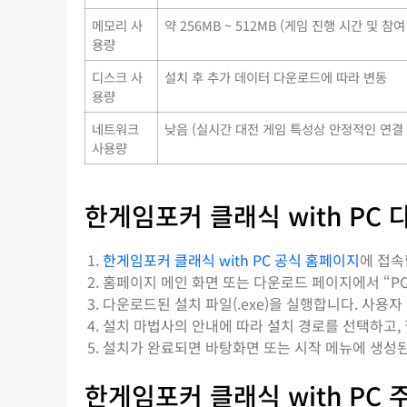
메모리 사
약 256MB ~ 512MB (게임 진행 시간 및 참
용량
디스크 사
설치 후 추가 데이터 다운로드에 따라 변동
용량
네트워크
낮음 (실시간 대전 게임 특성상 안정적인 연결
사용량
한게임포커 클래식 with PC
한게임포커 클래식 with PC 공식 홈페이지
에 접속
홈페이지 메인 화면 또는 다운로드 페이지에서 “P
다운로드된 설치 파일(.exe)을 실행합니다. 사용자
설치 마법사의 안내에 따라 설치 경로를 선택하고, 필요한
설치가 완료되면 바탕화면 또는 시작 메뉴에 생성된
한게임포커 클래식 with PC 