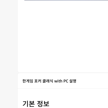
한게임 포커 클래식 with PC 설명
기본 정보