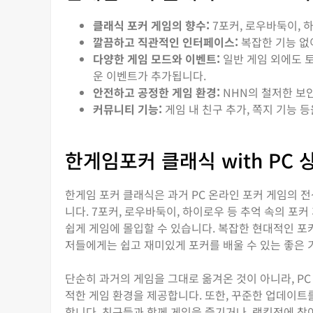
클래식 포커 게임의 향수:
7포커, 로우바둑이, 
깔끔하고 직관적인 인터페이스:
복잡한 기능 없
다양한 게임 모드와 이벤트:
일반 게임 외에도 토
운 이벤트가 추가됩니다.
안전하고 공정한 게임 환경:
NHN의 철저한 보안
커뮤니티 기능:
게임 내 친구 추가, 쪽지 기능 
한게임포커 클래식 with PC 
한게임 포커 클래식은 과거 PC 온라인 포커 게임의 
니다. 7포커, 로우바둑이, 하이로우 등 추억 속의 포
쉽게 게임에 몰입할 수 있습니다. 복잡한 현대적인 포
저들에게는 쉽고 재미있게 포커를 배울 수 있는 좋은 
단순히 과거의 게임을 그대로 옮겨온 것이 아니라, P
적한 게임 환경을 제공합니다. 또한, 꾸준한 업데이
합니다. 친구들과 함께 게임을 즐기거나, 랭킹전에 참