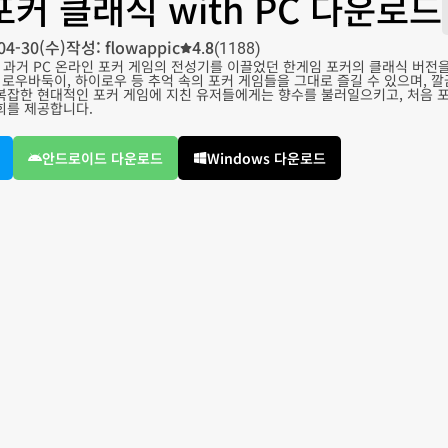
커 클래식 with PC 다운로드
04-30(수)
작성: flowappic
4.8
(1188)
 과거 PC 온라인 포커 게임의 전성기를 이끌었던 한게임 포커의 클래식 버전을
, 로우바둑이, 하이로우 등 추억 속의 포커 게임들을 그대로 즐길 수 있으며,
 복잡한 현대적인 포커 게임에 지친 유저들에게는 향수를 불러일으키고, 처음 
회를 제공합니다.
안드로이드 다운로드
Windows 다운로드