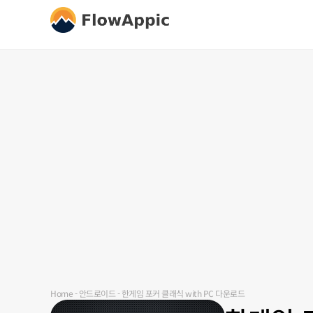
Home
-
안드로이드
-
한게임 포커 클래식 with PC 다운로드