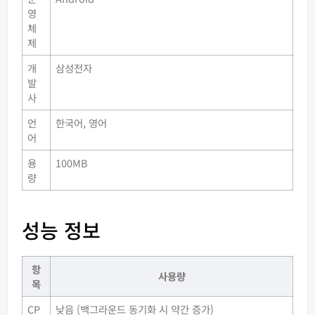
영
체
제
개
삼성전자
발
사
언
한국어, 영어
어
용
100MB
량
성능 정보
항
사용량
목
CP
낮음 (백그라운드 동기화 시 약간 증가)