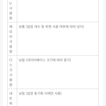
U
사
용
량
메
보통 (일정 개수 및 위젯 사용 여부에 따라 상이)
모
리
사
용
량
디
낮음 (데이터베이스 크기에 따라 증가)
스
크
사
용
량
네
낮음 (일정 동기화 시에만 사용)
트
워