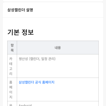
삼성캘린더 설명
기본 정보
항
내용
목
카
생산성 (캘린더, 일정 관리)
테
고
리
홈
삼성캘린더 공식 홈페이지
페
이
지
운
Android