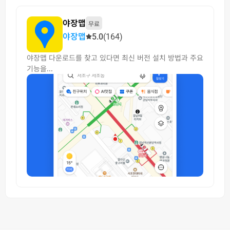
야장맵
무료
야장맵
5.0
(164)
야장맵 다운로드를 찾고 있다면 최신 버전 설치 방법과 주요
기능을...