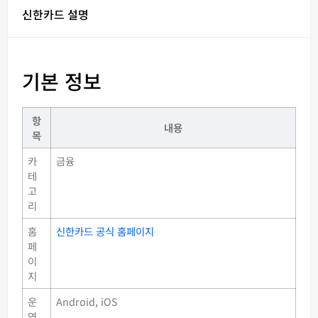
신한카드 설명
기본 정보
항
내용
목
카
금융
테
고
리
홈
신한카드 공식 홈페이지
페
이
지
운
Android, iOS
영