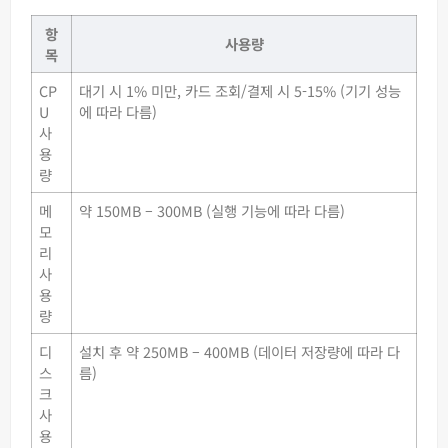
항
사용량
목
CP
대기 시 1% 미만, 카드 조회/결제 시 5-15% (기기 성능
U
에 따라 다름)
사
용
량
메
약 150MB – 300MB (실행 기능에 따라 다름)
모
리
사
용
량
디
설치 후 약 250MB – 400MB (데이터 저장량에 따라 다
스
름)
크
사
용