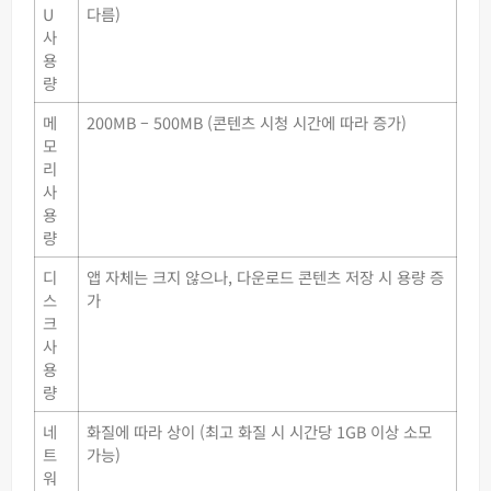
U
다름)
사
용
량
메
200MB – 500MB (콘텐츠 시청 시간에 따라 증가)
모
리
사
용
량
디
앱 자체는 크지 않으나, 다운로드 콘텐츠 저장 시 용량 증
스
가
크
사
용
량
네
화질에 따라 상이 (최고 화질 시 시간당 1GB 이상 소모
트
가능)
워