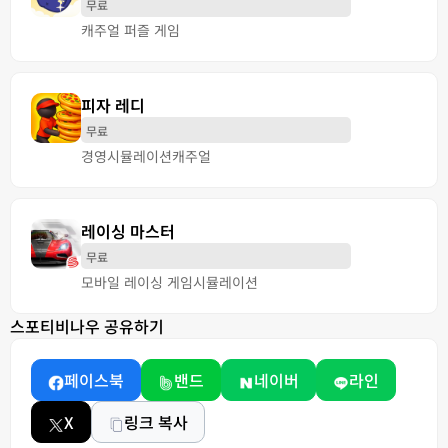
무료
캐주얼 퍼즐 게임
피자 레디
무료
경영
시뮬레이션
캐주얼
레이싱 마스터
무료
모바일 레이싱 게임
시뮬레이션
스포티비나우 공유하기
페이스북
밴드
네이버
라인
X
링크 복사