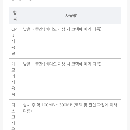
항
사용량
목
CP
낮음 ~ 중간 (비디오 재생 시 코덱에 따라 다름)
U
사
용
량
메
낮음 ~ 중간 (비디오 재생 시 코덱에 따라 다름)
모
리
사
용
량
디
설치 후 약 100MB ~ 300MB (코덱 및 관련 파일에 따라
스
다름)
크
사
용