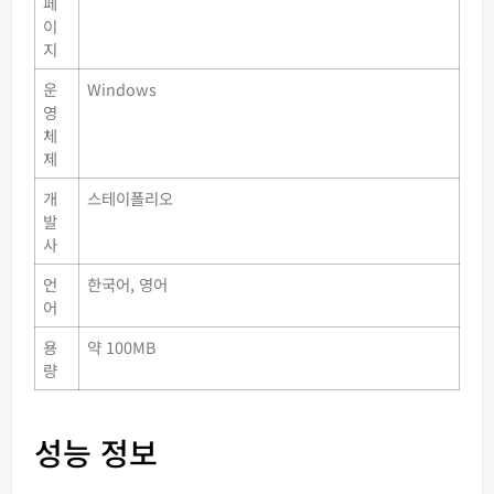
페
이
지
운
Windows
영
체
제
개
스테이폴리오
발
사
언
한국어, 영어
어
용
약 100MB
량
성능 정보