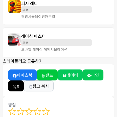
피자 레디
무료
경영
시뮬레이션
캐주얼
레이싱 마스터
무료
모바일 레이싱 게임
시뮬레이션
스테이폴리오 공유하기
페이스북
밴드
네이버
라인
X
링크 복사
평점