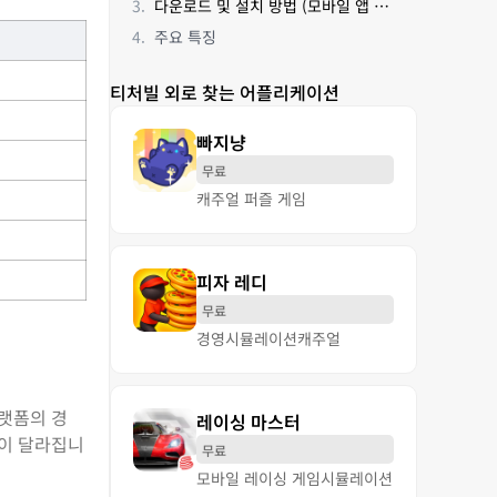
다운로드 및 설치 방법 (모바일 앱 기준)
주요 특징
티처빌 외로 찾는 어플리케이션
빠지냥
무료
캐주얼 퍼즐 게임
피자 레디
무료
경영
시뮬레이션
캐주얼
플랫폼의 경
레이싱 마스터
능이 달라집니
무료
모바일 레이싱 게임
시뮬레이션