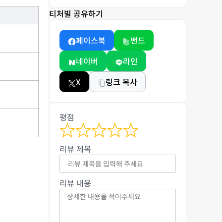
티처빌 공유하기
페이스북
밴드
네이버
라인
X
링크 복사
평점
리뷰 제목
리뷰 내용