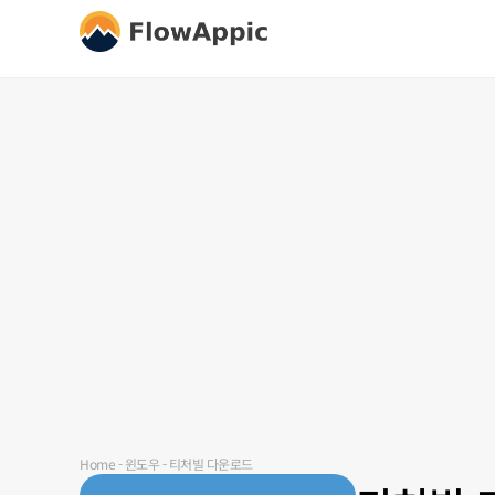
Home
-
윈도우
-
티처빌 다운로드