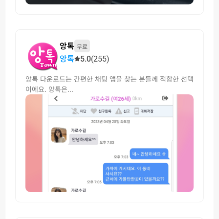
앙톡
무료
앙톡
5.0
(255)
앙톡 다운로드는 간편한 채팅 앱을 찾는 분들께 적합한 선택
이에요. 앙톡은...