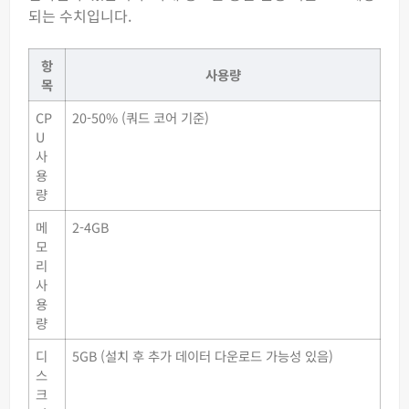
되는 수치입니다.
항
사용량
목
CP
20-50% (쿼드 코어 기준)
U
사
용
량
메
2-4GB
모
리
사
용
량
디
5GB (설치 후 추가 데이터 다운로드 가능성 있음)
스
크