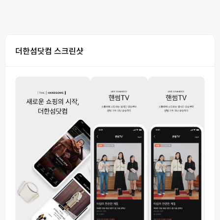
더한섬닷컴 스크린샷