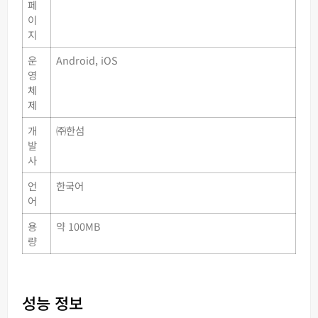
페
이
지
운
Android, iOS
영
체
제
개
㈜한섬
발
사
언
한국어
어
용
약 100MB
량
성능 정보