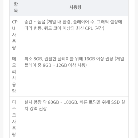
항
사용량
목
CP
중간 ~ 높음 (게임 내 환경, 플레이어 수, 그래픽 설정에
U
따라 변동. 쿼드 코어 이상의 최신 CPU 권장)
사
용
량
메
최소 8GB, 원활한 플레이를 위해 16GB 이상 권장 (게임
모
플레이 중 8GB ~ 12GB 이상 사용)
리
사
용
량
디
설치 용량 약 80GB ~ 100GB. 빠른 로딩을 위해 SSD 설
스
치 강력 권장
크
사
용
량