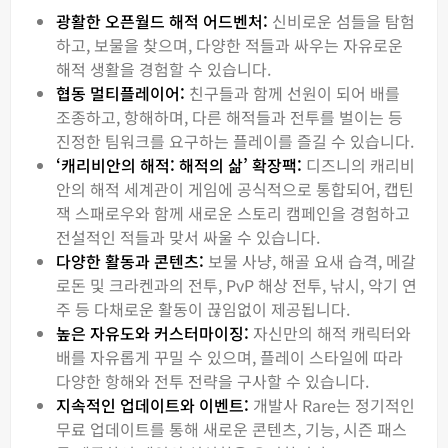
광활한 오픈월드 해적 어드벤처:
신비로운 섬들을 탐험
하고, 보물을 찾으며, 다양한 적들과 싸우는 자유로운
해적 생활을 경험할 수 있습니다.
협동 멀티플레이어:
친구들과 함께 선원이 되어 배를
조종하고, 항해하며, 다른 해적들과 전투를 벌이는 등
진정한 팀워크를 요구하는 플레이를 즐길 수 있습니다.
‘캐리비안의 해적: 해적의 삶’ 확장팩:
디즈니의 캐리비
안의 해적 세계관이 게임에 공식적으로 통합되어, 캡틴
잭 스패로우와 함께 새로운 스토리 캠페인을 경험하고
전설적인 적들과 맞서 싸울 수 있습니다.
다양한 활동과 콘텐츠:
보물 사냥, 해골 요새 습격, 메갈
로돈 및 크라켄과의 전투, PvP 해상 전투, 낚시, 악기 연
주 등 다채로운 활동이 끊임없이 제공됩니다.
높은 자유도와 커스터마이징:
자신만의 해적 캐릭터와
배를 자유롭게 꾸밀 수 있으며, 플레이 스타일에 따라
다양한 항해와 전투 전략을 구사할 수 있습니다.
지속적인 업데이트와 이벤트:
개발사 Rare는 정기적인
무료 업데이트를 통해 새로운 콘텐츠, 기능, 시즌 패스