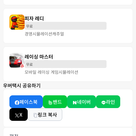
피자 레디
무료
경영
시뮬레이션
캐주얼
레이싱 마스터
무료
모바일 레이싱 게임
시뮬레이션
우버택시 공유하기
페이스북
밴드
네이버
라인
X
링크 복사
평점