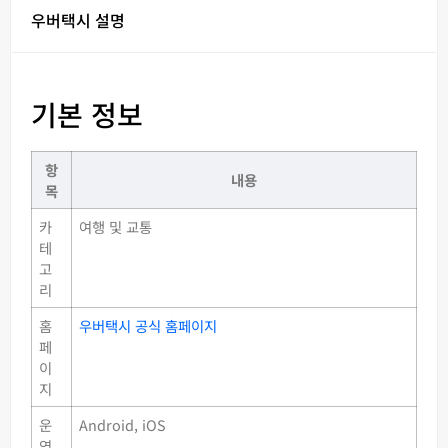
우버택시 설명
기본 정보
항
내용
목
카
여행 및 교통
테
고
리
홈
우버택시 공식 홈페이지
페
이
지
운
Android, iOS
영