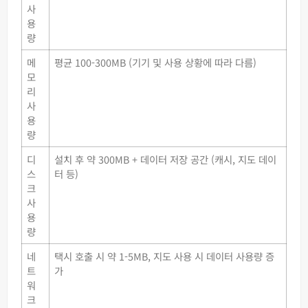
사
용
량
메
평균 100-300MB (기기 및 사용 상황에 따라 다름)
모
리
사
용
량
디
설치 후 약 300MB + 데이터 저장 공간 (캐시, 지도 데이
스
터 등)
크
사
용
량
네
택시 호출 시 약 1-5MB, 지도 사용 시 데이터 사용량 증
트
가
워
크