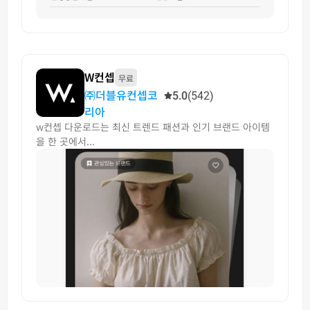
W컨셉
무료
㈜더블유컨셉코
5.0
(542)
리아
w컨셉 다운로드는 최신 트렌드 패션과 인기 브랜드 아이템
을 한 곳에서...