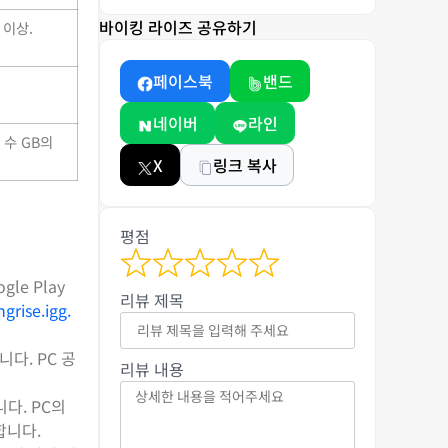
바이킹 라이즈 공유하기
 이상.
페이스북
밴드
네이버
라인
 수 GB의
X
링크 복사
평점
e Play
리뷰 제목
ngrise.igg.
다. PC 공
리뷰 내용
다. PC의
합니다.