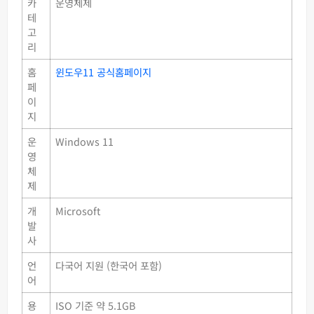
카
운영체제
테
고
리
홈
윈도우11 공식홈페이지
페
이
지
운
Windows 11
영
체
제
개
Microsoft
발
사
언
다국어 지원 (한국어 포함)
어
용
ISO 기준 약 5.1GB