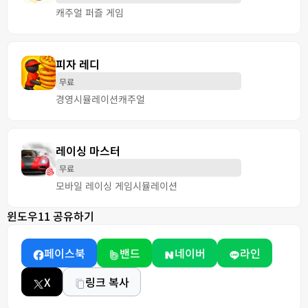
캐주얼 퍼즐 게임
피자 레디
무료
경영
시뮬레이션
캐주얼
레이싱 마스터
무료
모바일 레이싱 게임
시뮬레이션
윈도우11 공유하기
페이스북
밴드
네이버
라인
X
링크 복사