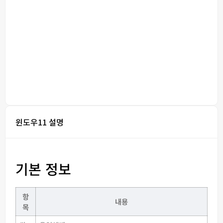
윈도우11 설명
기본 정보
항
내용
목