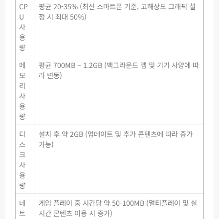
CP
평균 20-35% (최신 스마트폰 기준, 고해상도 그래픽 설
U
정 시 최대 50%)
사
용
량
메
평균 700MB – 1.2GB (백그라운드 앱 및 기기 사양에 따
모
라 변동)
리
사
용
량
디
설치 후 약 2GB (업데이트 및 추가 콘텐츠에 따라 증가
스
가능)
크
사
용
량
네
게임 플레이 중 시간당 약 50-100MB (멀티플레이 및 실
트
시간 콘텐츠 이용 시 증가)