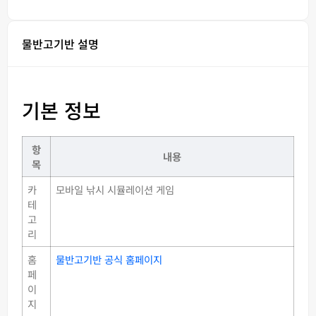
물반고기반 설명
기본 정보
항
내용
목
카
모바일 낚시 시뮬레이션 게임
테
고
리
홈
물반고기반 공식 홈페이지
페
이
지