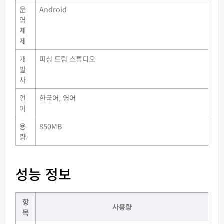
운
Android
영
체
제
개
피싱 드림 스튜디오
발
사
언
한국어, 영어
어
용
850MB
량
성능 정보
항
사용량
목