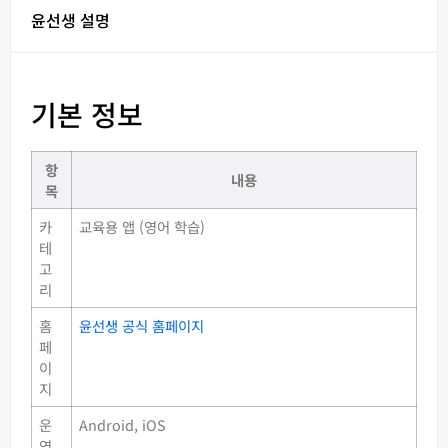
윤선생 설명
기본 정보
항
내용
목
카
교육용 앱 (영어 학습)
테
고
리
홈
윤선생 공식 홈페이지
페
이
지
운
Android, iOS
영