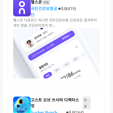
헬스온
무료
국민건강보험공
5.0
(419)
단
헬스온 다운로드 하나면 국민건강보험 건강검진 결과부터
개인 맞춤 건강관리까지 한...
고스트 오브 쓰시마 디렉터스
무
컷
료
Sucker Punch
5.0
(164)