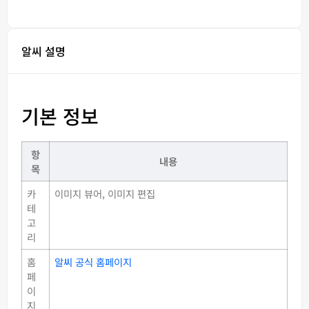
알씨 설명
기본 정보
항
내용
목
카
이미지 뷰어, 이미지 편집
테
고
리
홈
알씨 공식 홈페이지
페
이
지