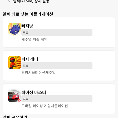
알씨(ALSee) 상세 설명
알씨 외로 찾는 어플리케이션
빠지냥
무료
캐주얼 퍼즐 게임
피자 레디
무료
경영
시뮬레이션
캐주얼
레이싱 마스터
무료
모바일 레이싱 게임
시뮬레이션
알씨 공유하기