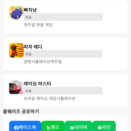
빠지냥
무료
캐주얼 퍼즐 게임
피자 레디
무료
경영
시뮬레이션
캐주얼
레이싱 마스터
무료
모바일 레이싱 게임
시뮬레이션
올웨이즈 공유하기
페이스북
밴드
네이버
라인