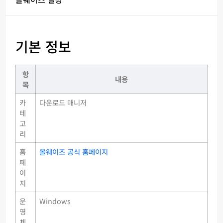
기본 정보
항
내용
목
카
다운로드 매니저
테
고
리
홈
올웨이즈 공식 홈페이지
페
이
지
운
Windows
영
체