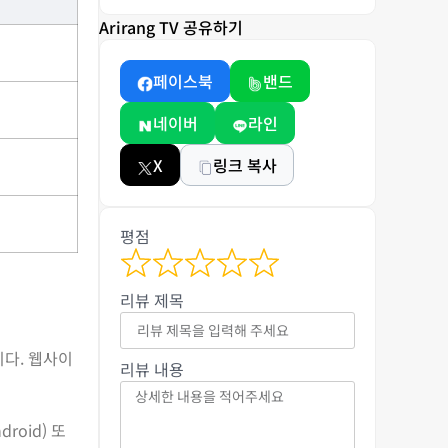
Arirang TV 공유하기
페이스북
밴드
네이버
라인
X
링크 복사
평점
리뷰 제목
니다. 웹사이
리뷰 내용
droid) 또