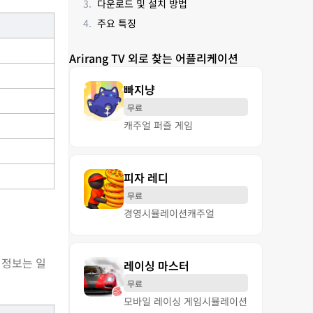
다운로드 및 설치 방법
주요 특징
Arirang TV 외로 찾는 어플리케이션
빠지냥
무료
캐주얼 퍼즐 게임
피자 레디
무료
경영
시뮬레이션
캐주얼
 정보는 일
레이싱 마스터
무료
모바일 레이싱 게임
시뮬레이션