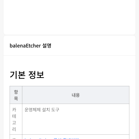
balenaEtcher 설명
기본 정보
항
내용
목
카
운영체제 설치 도구
테
고
리