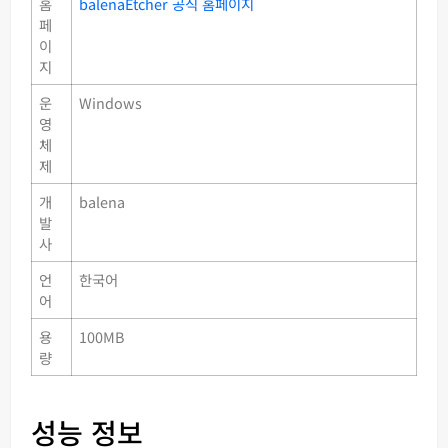
홈
balenaEtcher 공식 홈페이지
페
이
지
운
Windows
영
체
제
개
balena
발
사
언
한국어
어
용
100MB
량
성능 정보