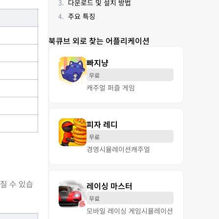
다운로드 및 설치 방법
주요 특징
북큐브 외로 찾는 어플리케이션
빠지냥
무료
캐주얼 퍼즐 게임
피자 레디
무료
경영
시뮬레이션
캐주얼
질 수 있습
레이싱 마스터
무료
모바일 레이싱 게임
시뮬레이션