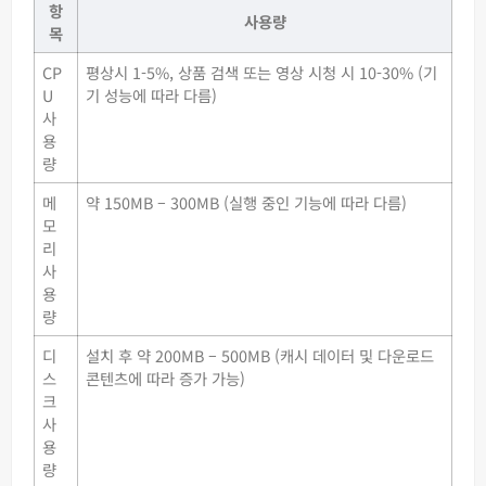
항
사용량
목
CP
평상시 1-5%, 상품 검색 또는 영상 시청 시 10-30% (기
U
기 성능에 따라 다름)
사
용
량
메
약 150MB – 300MB (실행 중인 기능에 따라 다름)
모
리
사
용
량
디
설치 후 약 200MB – 500MB (캐시 데이터 및 다운로드
스
콘텐츠에 따라 증가 가능)
크
사
용
량