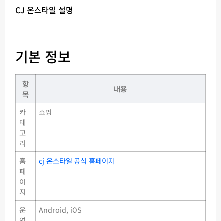
CJ 온스타일 설명
기본 정보
항
내용
목
카
쇼핑
테
고
리
홈
cj 온스타일 공식 홈페이지
페
이
지
운
Android, iOS
영