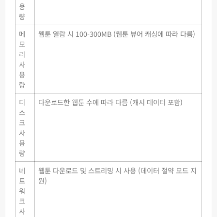
용
량
메
웹툰 열람 시 100-300MB (웹툰 뷰어 캐싱에 따라 다름)
모
리
사
용
량
디
다운로드한 웹툰 수에 따라 다름 (캐시 데이터 포함)
스
크
사
용
량
네
웹툰 다운로드 및 스트리밍 시 사용 (데이터 절약 모드 지
트
원)
워
크
사