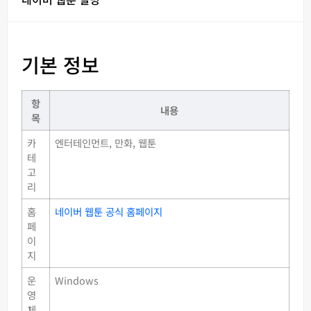
기본 정보
항
내용
목
카
엔터테인먼트, 만화, 웹툰
테
고
리
홈
네이버 웹툰 공식 홈페이지
페
이
지
운
Windows
영
체